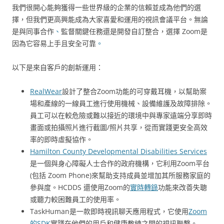
我們很開心能夠獲得一些世界級的企業的信賴並成為他們的選
擇，但我們更高興能成為大家喜愛和運用的視訊會議平台。無論
是與同事合作
、
監督關鍵任務還是開發自訂整合，選擇 Zoom是
因為它容易上手且安全可靠
。
以下是來自客戶的創新運用：
RealWear
設計了整合Zoom功能的可穿戴耳機，以幫助案
場和產線的一線員工進行使用機械、設備維護及故障排除。
員工可以在較危險或難以接近的環境中與專家遠端分享即時
畫面或拍攝照片進行截圖/照片共享，從而實踐更安全高效
率的即時虛擬協作。
Hamilton County Developmental Disabilities Services
是一個與身心障礙人士合作的政府機構，它利用Zoom平台
(包括 Zoom Phone)來幫助支持成員並增加其所服務家庭的
參與度。HCDDS 還使用Zoom的
實時轉錄
功能來改善失聰
或聽力較困難員工的使用率。
TaskHuman是一款即時視訊聊天應用程式，它使用
Zoom
的SDK
實踐在他們的用戶和健康教練之間的視訊聯繫。