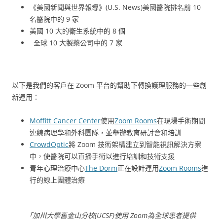
《美國新聞與世界報導》(U.S. News)美國醫院排名前 10
名醫院中的 9 家
美國 10 大的衛生系統中的 8 個
全球 10 大製藥公司中的 7 家
以下是我們的客戶在 Zoom 平台的幫助下轉換護理服務的一些創
新運用：
Moffitt Cancer Center
使用
Zoom Rooms
在現場手術期間
連線病理學和外科團隊，並舉辦教育研討會和培訓
CrowdOptic
將 Zoom 技術架構建立到智能視訊解決方案
中，使醫院可以直播手術以進行培訓和技術支援
青年心理治療中心
The Dorm
正在設計運用
Zoom Rooms
進
行的線上團體治療
「
加州大學舊金山分校(
UCSF
)使用 Zoom為全球患者提供