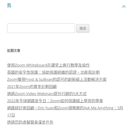
章
態
→
導
覽
搜
尋
關
鍵
近期文章
字:
使用Zoom Whiteboard在課堂上進行教學及協作
英國的安全性保護：協助保護組織的認證、功能和計劃
Zoom獲得Frost & Sullivan的認可的創新線上活動解決方案
2021年Zoom的賞金計劃回顧
通過Zoom Video Webinars提升行銷的5大方式
2022年全球網路安全日：Zoom如何保護線上學習的學童
網路研討會回顧－Eric Yuan和Zoom領導層的Ask Me Anything：3月
17日
透過您的虛擬替身漫步戶外