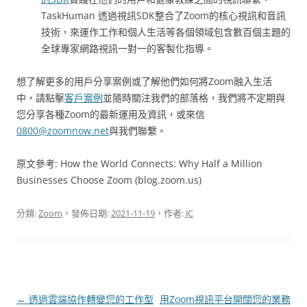
TaskHuman 透過視訊SDK整合了Zoom的核心視訊和音訊
技術，來運作工作和個人生活等各個領域包含數百個主題的
全球專家網路視訊一對一的客製化指導。
想了解更多的用戶分享案例或了解他們如何將Zoom融入生活
中，請點擊
客戶案例
並隨時關注我們的部落格，我們將不定期與
您分享各種Zoom的最新運用及資訊，或來信
0800@zoomnow.net
與我們聯繫。
原文參考: How the World Connects: Why Half a Million
Businesses Choose Zoom (blog.zoom.us)
分類:
Zoom
，發佈日期:
2021-11-19
，作者:
JC
文
←
透過雲端協作轉變您的工作型
用Zoom視訊平台開闊您的業務